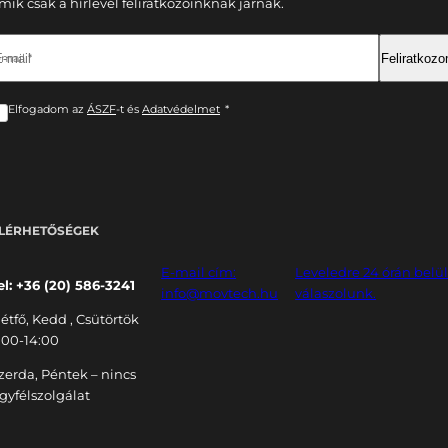
mik csak a hírlevél feliratkozóinknak járnak.
-mail *
Feliratkoz
Elfogadom az
ÁSZF
-t és
Adatvédelmet
*
LÉRHETŐSÉGEK
E-mail cím:
Leveledre 24 órán belü
el: +36 (20) 586-3241
info@movtech.hu
válaszolunk.
étfő, Kedd , Csütörtök
:00-14:00
zerda, Péntek – nincs
gyfélszolgálat