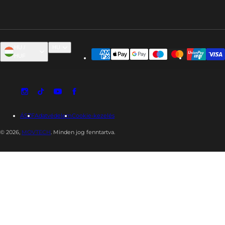
HU /
HU
HUF
ÁSZF
Adatvédelem
Cookie-kezelés
© 2026,
MOVTECH
. Minden jog fenntartva.