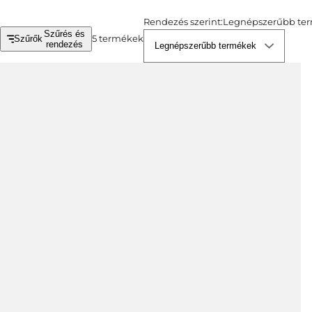
Rendezés szerint:
Legnépszerűbb te
Szűrés és
5 termékek
Szűrők
rendezés