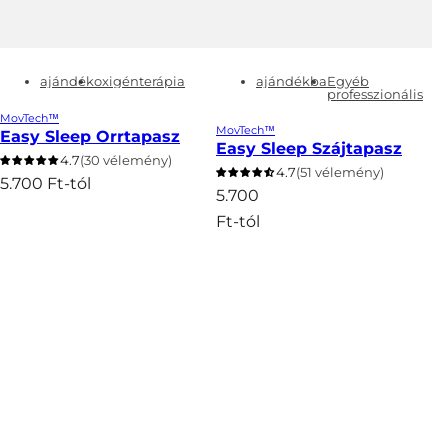
ajándék
oxigénterápia
ajándékba
Egyéb
professzionális
MovTech™
MovTech™
Easy Sleep Orrtapasz
Easy Sleep Szájtapasz
(
4.7
(30 vélemény)
(
4.7
(51 vélemény)
3
E
5.700 Ft-tól
5
E
5.700
0
r
1
S
E
r
Ft-tól
)
e
)
z
g
e
í
d
y
d
n
s
e
e
e
é
t
k
t
g
i
á
i
á
r
á
r
r