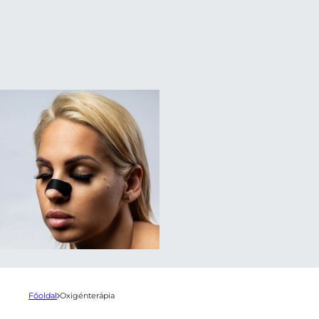
Főoldal
Oxigénterápia