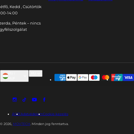
étfő, Kedd , Csütörtök
:00-14:00
zerda, Péntek – nincs
gyfélszolgálat
HU /
HU
HUF
ÁSZF
Adatvédelem
Cookie-kezelés
© 2026,
MOVTECH
. Minden jog fenntartva.