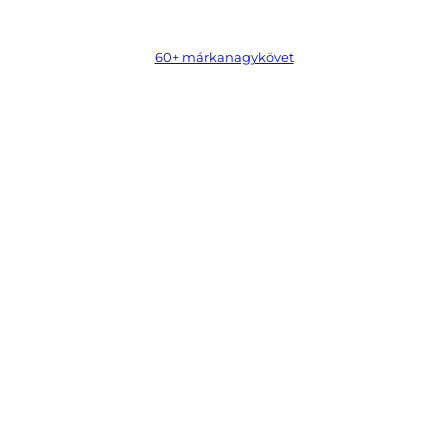
60+ márkanagykövet