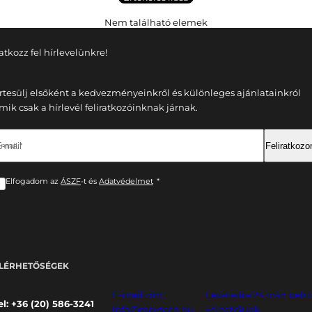
Nem található elemek
ratkozz fel hírlevelünkre!
rtesülj elsőként a kedvezményeinkről és különleges ajánlatainkról
mik csak a hírlevél feliratkozóinknak járnak.
-mail *
Feliratkoz
Elfogadom az
ÁSZF
-t és
Adatvédelmet
*
LÉRHETŐSÉGEK
E-mail cím:
Leveledre 24 órán belü
el: +36 (20) 586-3241
info@movtech.hu
válaszolunk.