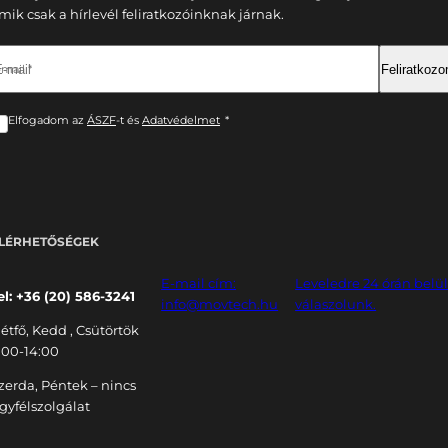
mik csak a hírlevél feliratkozóinknak járnak.
-mail *
Feliratkoz
Elfogadom az
ÁSZF
-t és
Adatvédelmet
*
LÉRHETŐSÉGEK
E-mail cím:
Leveledre 24 órán belü
el: +36 (20) 586-3241
info@movtech.hu
válaszolunk.
étfő, Kedd , Csütörtök
:00-14:00
zerda, Péntek – nincs
gyfélszolgálat