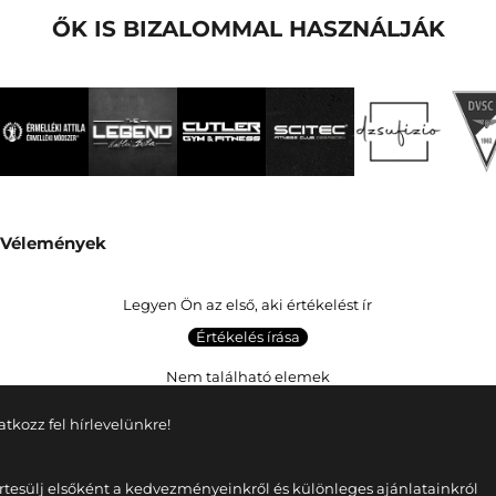
ŐK IS BIZALOMMAL HASZNÁLJÁK
Vélemények
Legyen Ön az első, aki értékelést ír
Értékelés írása
Nem található elemek
ratkozz fel hírlevelünkre!
rtesülj elsőként a kedvezményeinkről és különleges ajánlatainkról