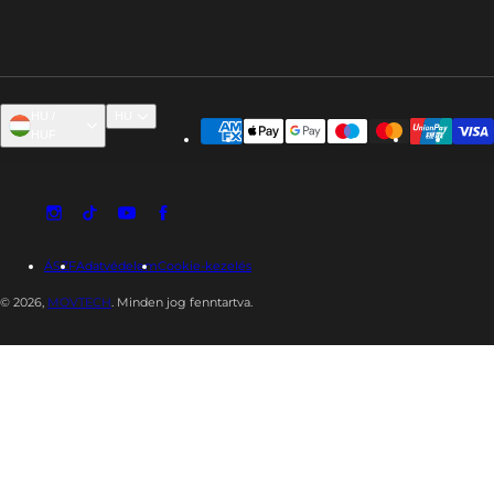
HU /
HU
HUF
ÁSZF
Adatvédelem
Cookie-kezelés
© 2026,
MOVTECH
. Minden jog fenntartva.