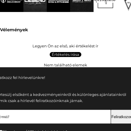
Vélemények
Legyen Ön az első, aki értékelést ír
Értékelés írása
Nem található elemek
ratkozz fel hírlevelünkre!
rtesülj elsőként a kedvezményeinkről és különleges ajánlatainkról
mik csak a hírlevél feliratkozóinknak járnak.
-mail *
Feliratkoz