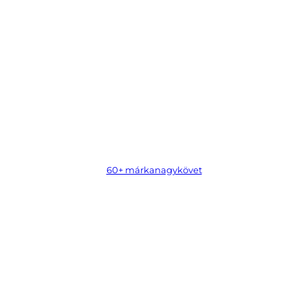
60+ márkanagykövet