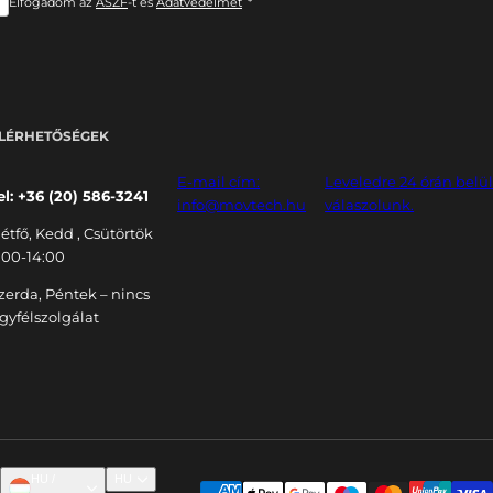
Elfogadom az
ÁSZF
-t és
Adatvédelmet
*
LÉRHETŐSÉGEK
E-mail cím:
Leveledre 24 órán belü
el: +36 (20) 586-3241
info@movtech.hu
válaszolunk.
étfő, Kedd , Csütörtök
:00-14:00
zerda, Péntek – nincs
gyfélszolgálat
HU /
HU