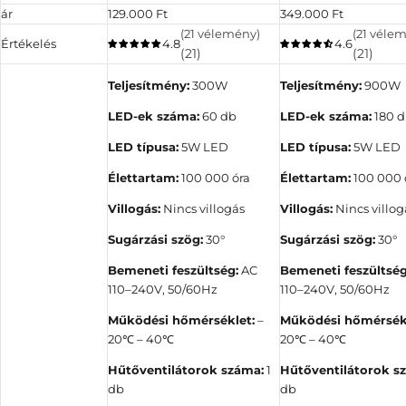
E
E
ár
129.000 Ft
349.000 Ft
r
r
(21 vélemény)
(21 véle
Értékelés
4.8
4.6
e
e
(21)
(21)
d
d
Teljesítmény:
300W
Teljesítmény:
900W
e
e
t
t
LED-ek száma:
60 db
LED-ek száma:
180 
i
i
á
á
LED típusa:
5W LED
LED típusa:
5W LED
r
r
Élettartam:
100 000 óra
Élettartam:
100 000 
Villogás:
Nincs villogás
Villogás:
Nincs villog
Sugárzási szög:
30°
Sugárzási szög:
30°
Bemeneti feszültség:
AC
Bemeneti feszültség
110–240V, 50/60Hz
110–240V, 50/60Hz
Működési hőmérséklet:
–
Működési hőmérsékl
20℃ – 40℃
20℃ – 40℃
Hűtőventilátorok száma:
1
Hűtőventilátorok s
db
db