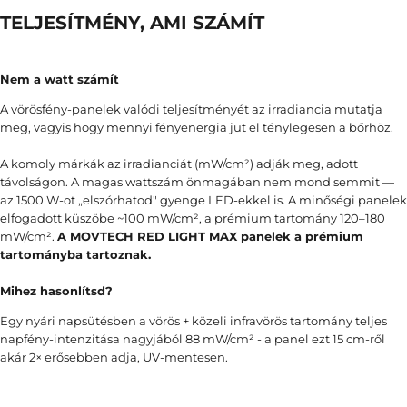
TELJESÍTMÉNY, AMI SZÁMÍT
Nem a watt számít
A vörösfény-panelek valódi teljesítményét az irradiancia mutatja
meg, vagyis hogy mennyi fényenergia jut el ténylegesen a bőrhöz.
A komoly márkák az irradianciát (mW/cm²) adják meg, adott
távolságon. A magas wattszám önmagában nem mond semmit —
az 1500 W-ot „elszórhatod" gyenge LED-ekkel is. A minőségi panelek
elfogadott küszöbe ~100 mW/cm², a prémium tartomány 120–180
mW/cm².
A MOVTECH RED LIGHT MAX panelek a prémium
tartományba tartoznak.
Mihez hasonlítsd?
Egy nyári napsütésben a vörös + közeli infravörös tartomány teljes
napfény-intenzitása nagyjából 88 mW/cm² - a panel ezt 15 cm-ről
akár 2× erősebben adja, UV-mentesen.