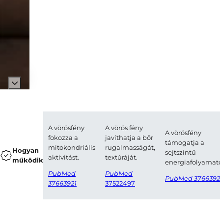
1/7
A vörösfény
A vörös fény
A vörösfény
fokozza a
javíthatja a bőr
támogatja a
mitokondriális
rugalmasságát,
Hogyan
sejtszintű
aktivitást.
textúráját.
működik
energiafolyamat
PubMed
PubMed
PubMed 3766392
37663921
37522497