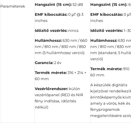
Hangszint (15 cm):
52 dB
Hangszint (15 cm):
6
Paraméterek
EMF kibocsátás:
0 μT @ 3
EMF kibocsátás:
0 μT
inches
inches
Időzítő vezérlés:
nincs
Időzítő vezérlés:
1–30
Hullámhossz:
630 nm / 660
Hullámhossz:
630 nm
nm / 810 nm / 830 nm / 850
nm / 810 nm / 830 nm
nm (5 hullámhossz verzió)
nm (standard, 5 hul
verzió)
Garancia:
2 év
Termék mérete:
910 
Termék mérete:
316 × 214 ×
60 mm
60 mm
A készülék digitális
Vezérlőrendszer:
külön
kijelzővel rendelkez
vezérlőpanel (RED és NIR
érintőképernyős kivite
fény indítása, időzítés
amely a vörös, kék és
nélkül)
fényprogramok
megjelenítésére szol