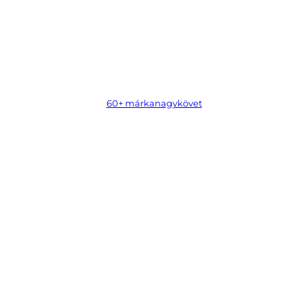
60+ márkanagykövet