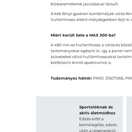
bőrparaméterek javulásával társult.
A kék fényt gyakran kombinálják vörös fén
hullámhossz eltérő mélységekben fejti ki o
Miért került bele a MAX 300-ba?
A 480 nm-es hullámhossz a vörös és közeli
tartományokat egészíti ki, így a panel n
szöveteket célzó hullámhosszakat tartal
bőrfelszínt érintő spektrumot is.
Tudományos háttér:
PMID: 21507066, PM
Sportolóknak és
aktív életmódhoz
Edzés előtt a
bemelegítés, edzés
után a regeneráció