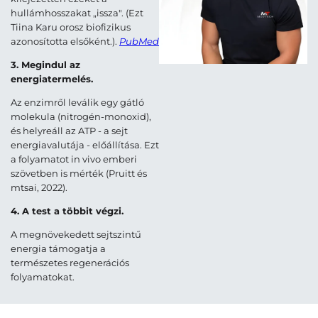
hullámhosszakat „issza". (Ezt
Tiina Karu orosz biofizikus
azonosította elsőként.).
PubMed
3. Megindul az
energiatermelés.
Az enzimről leválik egy gátló
molekula (nitrogén-monoxid),
és helyreáll az ATP - a sejt
energiavalutája - előállítása. Ezt
a folyamatot in vivo emberi
szövetben is mérték (Pruitt és
mtsai, 2022).
4. A test a többit végzi.
A megnövekedett sejtszintű
energia támogatja a
természetes regenerációs
folyamatokat.