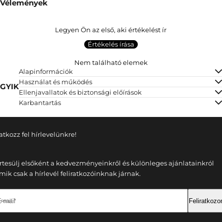
Vélemények
Legyen Ön az első, aki értékelést ír
Értékelés írása
Nem található elemek
Alapinformációk
Használat és működés
GYIK
Ellenjavallatok és biztonsági előírások
Karbantartás
ratkozz fel hírlevelünkre!
rtesülj elsőként a kedvezményeinkről és különleges ajánlatainkról
mik csak a hírlevél feliratkozóinknak járnak.
-mail *
Feliratkoz