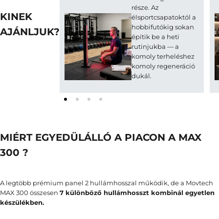
része. Az
KINEK
élsportcsapatoktól a
hobbifutókig sokan
AJÁNLJUK?
építik be a heti
rutinjukba — a
komoly terheléshez
komoly regeneráció
dukál.
MIÉRT EGYEDÜLÁLLÓ A PIACON A MAX
300 ?
A legtöbb prémium panel 2 hullámhosszal működik, de a Movtech
MAX 300 összesen
7 különböző hullámhosszt kombinál egyetlen
készülékben.
He
A 
aj