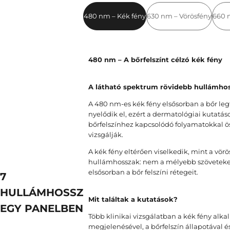
480 nm – Kék fény
630 nm – Vörösfény
660 
480 nm – A bőrfelszínt célzó kék fény
A látható spektrum rövidebb hullámho
A 480 nm-es kék fény elsősorban a bőr leg
nyelődik el, ezért a dermatológiai kutatás
bőrfelszínhez kapcsolódó folyamatokkal 
vizsgálják.
A kék fény eltérően viselkedik, mint a vörös
hullámhosszak: nem a mélyebb szöveteke
elsősorban a bőr felszíni rétegeit.
7
HULLÁMHOSSZ
Mit találtak a kutatások?
EGY PANELBEN
Több klinikai vizsgálatban a kék fény alka
megjelenésével, a bőrfelszín állapotával és