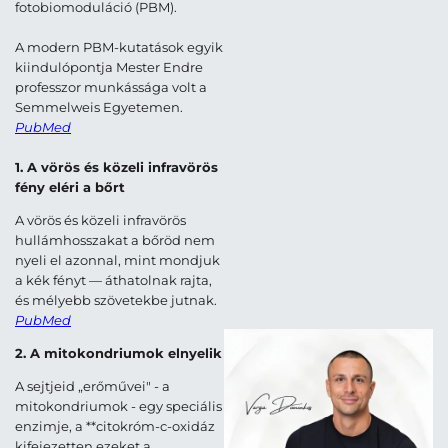
fotobiomoduláció (PBM).
A modern PBM-kutatások egyik
kiindulópontja Mester Endre
professzor munkássága volt a
Semmelweis Egyetemen.
PubMed
1. A vörös és közeli infravörös
fény eléri a bőrt
A vörös és közeli infravörös
hullámhosszakat a bőröd nem
nyeli el azonnal, mint mondjuk
a kék fényt — áthatolnak rajta,
és mélyebb szövetekbe jutnak.
PubMed
2. A mitokondriumok elnyelik
A sejtjeid „erőművei" - a
mitokondriumok - egy speciális
enzimje, a **citokróm-c-oxidáz
kifejezetten ezeket a