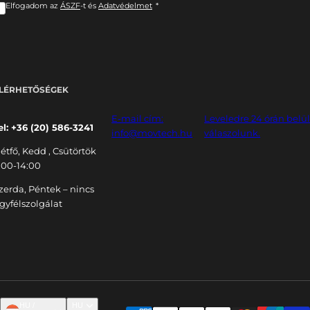
Elfogadom az
ÁSZF
-t és
Adatvédelmet
*
LÉRHETŐSÉGEK
E-mail cím:
Leveledre 24 órán belü
el: +36 (20) 586-3241
info@movtech.hu
válaszolunk.
étfő, Kedd , Csütörtök
:00-14:00
zerda, Péntek – nincs
gyfélszolgálat
HU /
HU