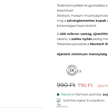
Tedd könnyebbé és gyorsabbá a j
készítővel!
Átlátszó, masszív műanyag kialak
míg a
szivárgásmentes kupak
biztonságos használatról.
A
450 mikron vastag, újratölt
ideális, a
széles nyílás
pedig megk
Tökéletes párosítás a
Movtech R
Ajánlott minimum mennyiség
CE
E
A
990 Ft
790 Ft
- 200 Ft
r
k
Raktáron
Várható szállítás:
aug
e
c
Szállítás egész Európában
d
i