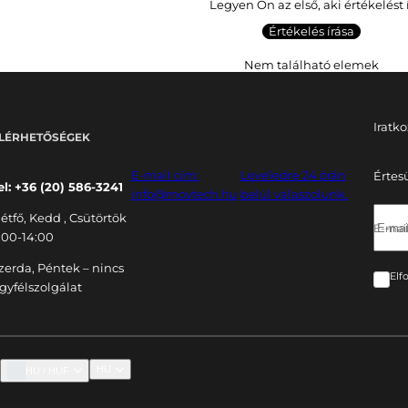
Legyen Ön az első, aki értékelést 
Értékelés írása
Nem található elemek
Iratko
LÉRHETŐSÉGEK
E-mail cím:
Leveledre 24 órán
Értes
el: +36 (20) 586-3241
info@movtech.hu
belül válaszolunk.
étfő, Kedd , Csütörtök
E-mail
:00-14:00
zerda, Péntek – nincs
Elf
gyfélszolgálat
HU
HU / HUF