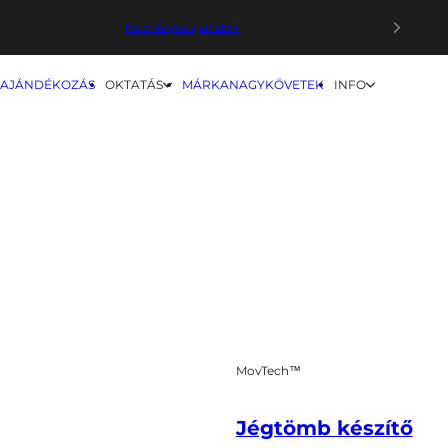
Különleges ajánlatok
Körbe
Prémium Masszázspisztolyok
AJÁNDÉKOZÁS
OKTATÁS
MÁRKANAGYKÖVETEK
INFO
Vörösfény terápiás eszközök
MovTech™
Jégtömb készítő