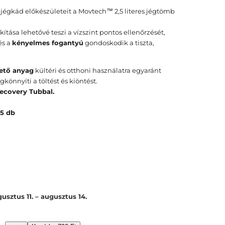
égkád előkészületeit a Movtech™ 2,5 literes jégtömb
ítása lehetővé teszi a vízszint pontos ellenőrzését,
és a
kényelmes fogantyú
gondoskodik a tiszta,
hető anyag
kültéri és otthoni használatra egyaránt
önnyíti a töltést és kiöntést.
ecovery Tubbal.
 5 db
usztus 11. – augusztus 14.