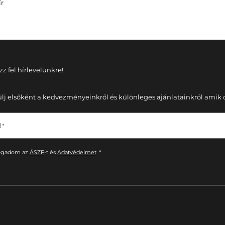
ír
zz fel hírlevelünkre!
ülj elsőként a kedvezményeinkről és különleges ajánlatainkról amik cs
 *
ogadom az
ÁSZF
-t és
Adatvédelmet
*