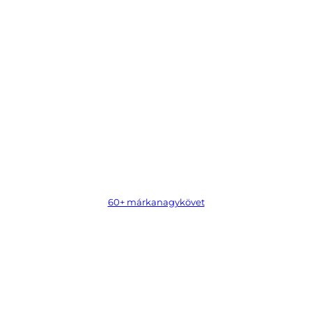
aj
60+ márkanagykövet