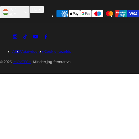
HU /
HU
HUF
ÁSZF
Adatvédelem
Cookie-kezelés
© 2026,
MOVTECH
. Minden jog fenntartva.