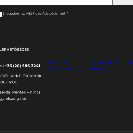
Elfogadom az
ÁSZF
-t és
Adatvédelmet
*
LÉRHETŐSÉGEK
E-mail cím:
Leveledre 24 órán belü
el: +36 (20) 586-3241
info@movtech.hu
válaszolunk.
étfő, Kedd , Csütörtök
:00-14:00
zerda, Péntek – nincs
gyfélszolgálat