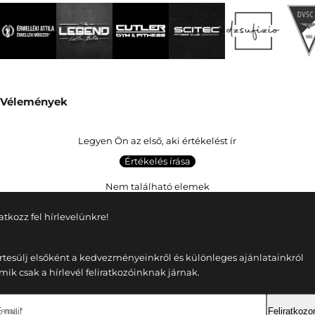
Vélemények
Legyen Ön az első, aki értékelést ír
Értékelés írása
Nem található elemek
ratkozz fel hírlevelünkre!
rtesülj elsőként a kedvezményeinkről és különleges ajánlatainkról
mik csak a hírlevél feliratkozóinknak járnak.
-mail *
Feliratkoz