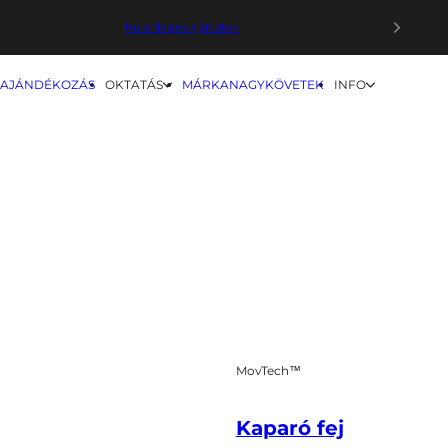
Különleges ajánlatok
Körbe
Prémium Masszázspisztolyok
AJÁNDÉKOZÁS
OKTATÁS
MÁRKANAGYKÖVETEK
INFO
Vörösfény terápiás eszközök
MovTech™
Kaparó fej