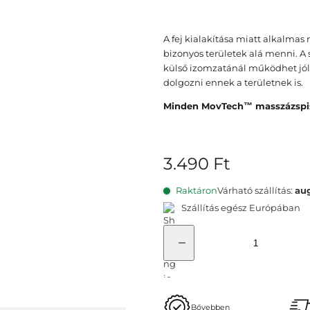
A fej kialakítása miatt alkalmas 
bizonyos területek alá menni. A 
külső izomzatánál működhet jól a
dolgozni ennek a területnek is.
Minden MovTech™ masszázspisz
E
3.490 Ft
r
Raktáron
Várható szállítás:
aug
e
Szállítás egész Európában
d
M
e
e
K
a
t
n
p
n
a
i
r
y
á
ó
i
Bővebben
f