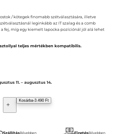
rostok / kötegek finomabb szétválasztására, illetve
szétválasztásnál leginkább az IT szalag és a comb
 fej, míg egy kiemelt lapocka pozíciónál jól alá lehet
tollyal teljes mértékben kompatibilis.
usztus 11. – augusztus 14.
Kosárba
-
3.490 Ft
K
a
p
a
r
ó
Szállítás
Fizetés
Bővebben
Bővebben
f