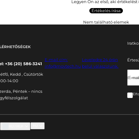
Legyen Ön az első, aki értékelést 
Értékelés írása
Nem található elemek
Iratko
LÉRHETŐSÉGEK
E-mail cím:
Leveledre 24 órán
Értes
el: +36 (20) 586-3241
info@movtech.hu
belül válaszolunk.
étfő, Kedd , Csütörtök
E-mail
:00-14:00
zerda, Péntek – nincs
Elf
gyfélszolgálat
HU
HU / HUF