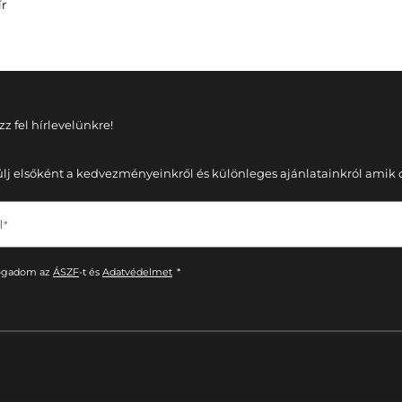
ír
zz fel hírlevelünkre!
ülj elsőként a kedvezményeinkről és különleges ajánlatainkról amik cs
 *
ogadom az
ÁSZF
-t és
Adatvédelmet
*