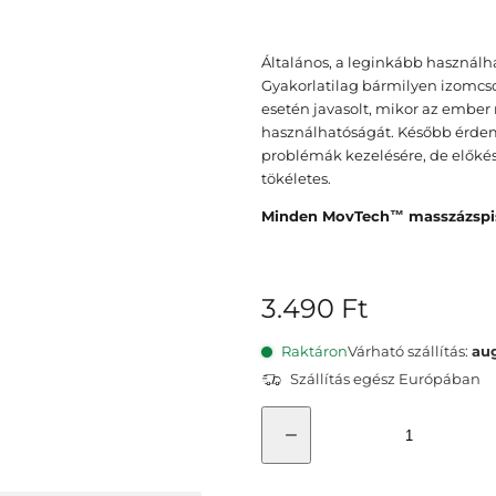
Általános, a leginkább használha
Gyakorlatilag bármilyen izomcso
esetén javasolt, mikor az ember 
használhatóságát. Később érdeme
problémák kezelésére, de előkés
tökéletes.
Minden MovTech™ masszázspisz
E
3.490 Ft
r
Raktáron
Várható szállítás:
aug
e
Szállítás egész Európában
d
M
e
e
G
ö
t
n
m
n
b