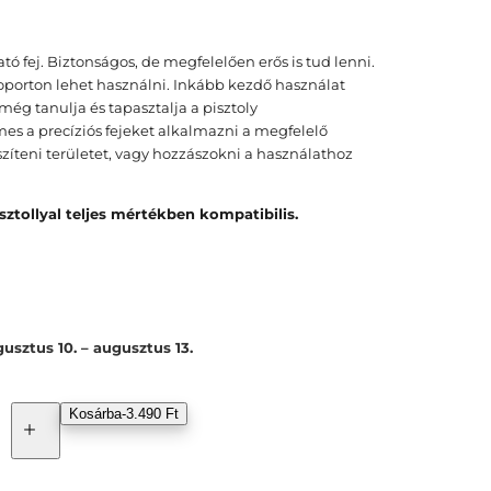
tó fej. Biztonságos, de megfelelően erős is tud lenni.
porton lehet használni. Inkább kezdő használat
még tanulja és tapasztalja a pisztoly
s a precíziós fejeket alkalmazni a megfelelő
zíteni területet, vagy hozzászokni a használathoz
tollyal teljes mértékben kompatibilis.
usztus 10. – augusztus 13.
Kosárba
-
3.490 Ft
G
ö
m
b