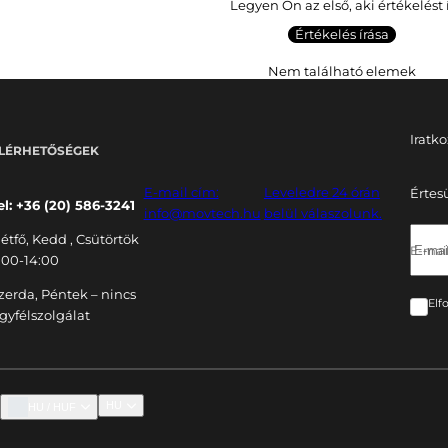
Legyen Ön az első, aki értékelést 
Értékelés írása
Nem található elemek
Iratko
LÉRHETŐSÉGEK
E-mail cím:
Leveledre 24 órán
Értes
el: +36 (20) 586-3241
info@movtech.hu
belül válaszolunk.
étfő, Kedd , Csütörtök
E-mail
:00-14:00
zerda, Péntek – nincs
Elf
gyfélszolgálat
HU
HU / HUF