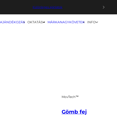
Különleges ajánlatok
Körbe
Prémium Masszázspisztolyok
AJÁNDÉKOZÁS
OKTATÁS
MÁRKANAGYKÖVETEK
INFO
Vörösfény terápiás eszközök
MovTech™
Gömb fej