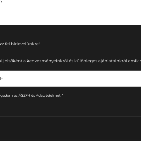
ír
zz fel hírlevelünkre!
ülj elsőként a kedvezményeinkről és különleges ajánlatainkról amik cs
 *
ogadom az
ÁSZF
-t és
Adatvédelmet
*