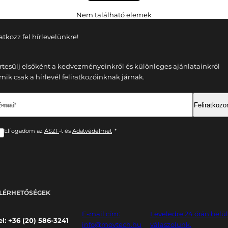
Nem található elemek
ratkozz fel hírlevelünkre!
rtesülj elsőként a kedvezményeinkről és különleges ajánlatainkról
mik csak a hírlevél feliratkozóinknak járnak.
-mail *
Feliratkoz
Elfogadom az
ÁSZF
-t és
Adatvédelmet
*
LÉRHETŐSÉGEK
E-mail cím:
Leveledre 24 órán belü
el: +36 (20) 586-3241
info@movtech.hu
válaszolunk.