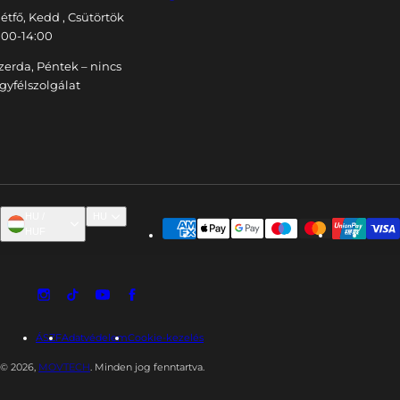
étfő, Kedd , Csütörtök
:00-14:00
zerda, Péntek – nincs
gyfélszolgálat
HU /
HU
HUF
ÁSZF
Adatvédelem
Cookie-kezelés
© 2026,
MOVTECH
. Minden jog fenntartva.