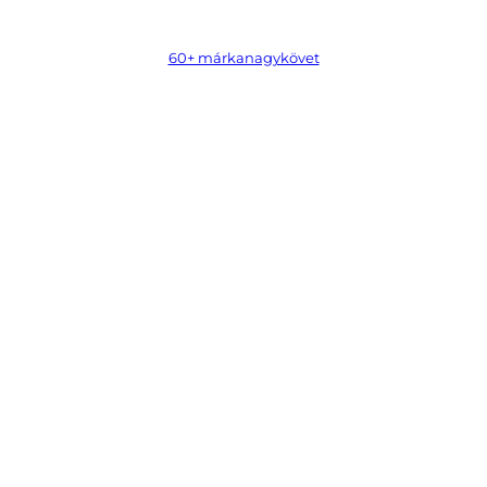
60+ márkanagykövet