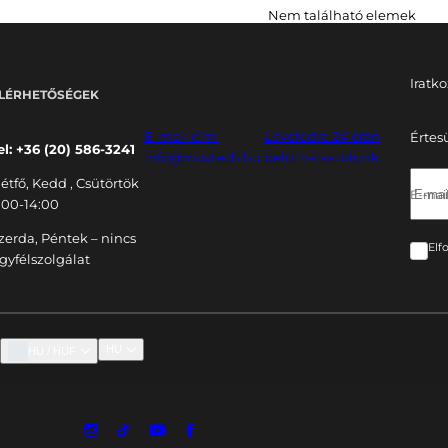
Nem található elemek
Iratko
LÉRHETŐSÉGEK
E-mail cím:
Leveledre 24 órán
Értes
el: +36 (20) 586-3241
info@movtech.hu
belül válaszolunk.
étfő, Kedd , Csütörtök
E-mail
:00-14:00
zerda, Péntek – nincs
Elf
gyfélszolgálat
HU
HU / HUF