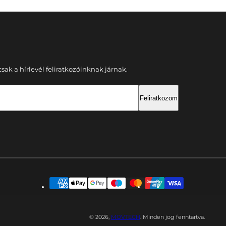
ak a hírlevél feliratkozóinknak járnak.
Feliratkozom
© 2026,
MOVTECH
. Minden jog fenntartva.