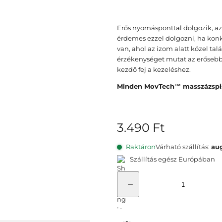
Erős nyomásponttal dolgozik, a
érdemes ezzel dolgozni, ha konk
van, ahol az izom alatt közel talá
érzékenységet mutat az erősebb i
kezdő fej a kezeléshez.
Minden MovTech™ masszázspisz
E
3.490 Ft
r
Raktáron
Várható szállítás:
aug
e
Szállítás egész Európában
d
M
e
e
B
á
t
n
s
n
t
i
y
y