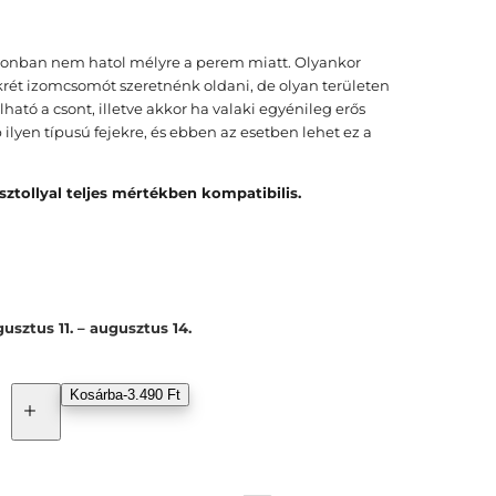
zonban nem hatol mélyre a perem miatt. Olyankor
rét izomcsomót szeretnénk oldani, de olyan területen
lható a csont, illetve akkor ha valaki egyénileg erős
lyen típusú fejekre, és ebben az esetben lehet ez a
tollyal teljes mértékben kompatibilis.
usztus 11. – augusztus 14.
Kosárba
-
3.490 Ft
B
á
s
t
y