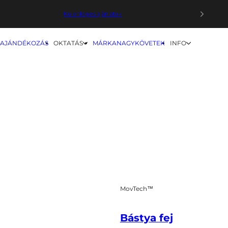
Különleges ajánlatok
Körbe
Prémium Masszázspisztolyok
AJÁNDÉKOZÁS
OKTATÁS
MÁRKANAGYKÖVETEK
INFO
Vörösfény terápiás eszközök
MovTech™
Bástya fej