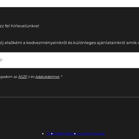
zz fel hírlevelünkre!
ülj elsőként a kedvezményeinkről és különleges ajánlatainkról amik cs
 *
ogadom az
ÁSZF
-t és
Adatvédelmet
*
ÁSZF
Adatvédelem
Cookie-kezelés